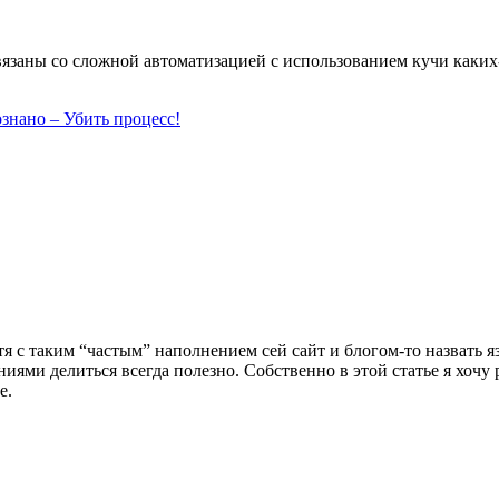
вязаны со сложной автоматизацией с использованием кучи каких-т
знано – Убить процесс!
я с таким “частым” наполнением сей сайт и блогом-то назвать я
иями делиться всегда полезно. Собственно в этой статье я хочу р
е.