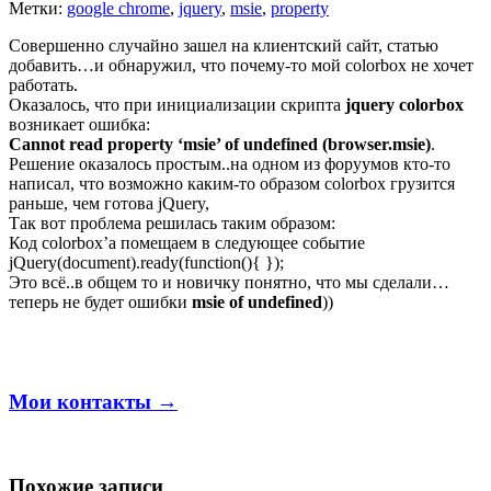
Метки:
google chrome
,
jquery
,
msie
,
property
Совершенно случайно зашел на клиентский сайт, статью
добавить…и обнаружил, что почему-то мой colorbox не хочет
работать.
Оказалось, что при инициализации скрипта
jquery colorbox
возникает ошибка:
Cannot read property ‘msie’ of undefined (browser.msie)
.
Решение оказалось простым..на одном из форуумов кто-то
написал, что возможно каким-то образом colorbox грузится
раньше, чем готова jQuery,
Так вот проблема решилась таким образом:
Код colorbox’а помещаем в следующее событие
jQuery(document).ready(function(){ });
Это всё..в общем то и новичку понятно, что мы сделали…
теперь не будет ошибки
msie of undefined
))
Мои контакты →
Похожие записи